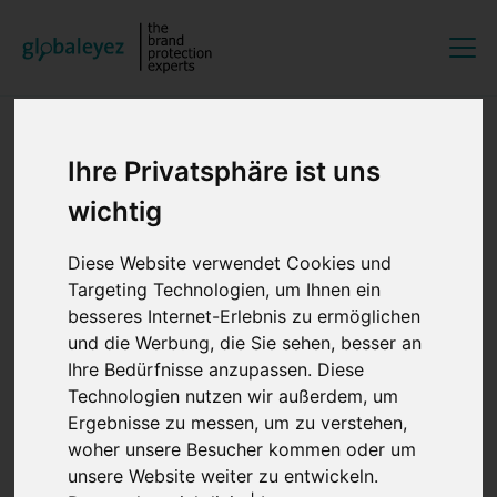
EN
DE
Ihre Privatsphäre ist uns
wichtig
21.05.2026
Darmstadt
Diese Website verwendet Cookies und
Auch in diesem Jahr findet die APM-
Targeting Technologien, um Ihnen ein
Mitgliederversammlung (Aktionskreis gegen Produkt-
besseres Internet-Erlebnis zu ermöglichen
und Markenpiraterie) wieder bei der Coty Beauty
und die Werbung, die Sie sehen, besser an
Germany GmbH in Darmstadt statt, wo wir uns auf
Ihre Bedürfnisse anzupassen. Diese
spannende Einblicke und Vorträge freuen dürfen.
Technologien nutzen wir außerdem, um
Ergebnisse zu messen, um zu verstehen,
Unser Geschäftsführer Oliver und unsere Senior
woher unsere Besucher kommen oder um
Projektmanagerin Marija werden vor Ort sein, und Oliver
unsere Website weiter zu entwickeln.
wird zudem einen Vortrag zu seinem Lieblingsthema