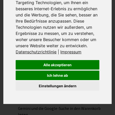
Targeting Technologien, um Ihnen ein
Google stellt seinen
besseres Internet-Erlebnis zu ermöglichen
und die Werbung, die Sie sehen, besser an
Ihre Bedürfnisse anzupassen. Diese
universellen
Technologien nutzen wir außerdem, um
Ergebnisse zu messen, um zu verstehen,
Warenkorb vor
woher unsere Besucher kommen oder um
unsere Website weiter zu entwickeln.
Datenschutzrichtlinie
|
Impressum
Alle akzeptieren
Highlights
Ich lehne ab
Der Universal-Warenkorb von Google hilft
Einstellungen ändern
Verbrauchern dabei, die besten Angebote für ihre
ausgewählten Produkte zu finden
Nutzer können Produkte über Gmail, YouTube,
Gemini und die Google-Suche in den Warenkorb
legen