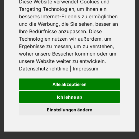
Diese Website verwendet Cookies und
Targeting Technologien, um Ihnen ein
Was sind
besseres Internet-Erlebnis zu ermöglichen
und die Werbung, die Sie sehen, besser an
Drittanbieter?
Ihre Bedürfnisse anzupassen. Diese
Technologien nutzen wir außerdem, um
Ergebnisse zu messen, um zu verstehen,
woher unsere Besucher kommen oder um
Inhaltsverzeichnis
unsere Website weiter zu entwickeln.
Datenschutzrichtlinie
|
Impressum
Nicht ich, nicht Sie, sondern eine dritte Partei
Identitäten der Verkäufer
Alle akzeptieren
Wie Sie herausfinden, bei wem Sie kaufen
Markenschutz Aspekte von Drittanbietern
Ich lehne ab
Was ist die Buy Box?
Einstellungen ändern
Das Ende von "Commingling"
Wie Sie Ihre Marke und Ihre Kunden schützen
können