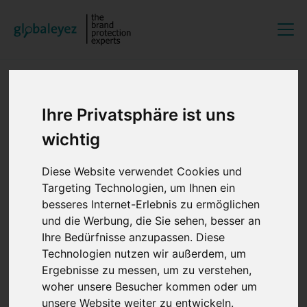
EN
DE
Suchergebnisse für
Ihre Privatsphäre ist uns
wichtig
"EBAY"
Diese Website verwendet Cookies und
Targeting Technologien, um Ihnen ein
Können Smileys und Äpfel
besseres Internet-Erlebnis zu ermöglichen
und die Werbung, die Sie sehen, besser an
Trademarks sein?
Ihre Bedürfnisse anzupassen. Diese
Technologien nutzen wir außerdem, um
30.09.2025 14:32:35
Ergebnisse zu messen, um zu verstehen,
woher unsere Besucher kommen oder um
unsere Website weiter zu entwickeln.