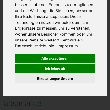
Wie portugiesische
besseres Internet-Erlebnis zu ermöglichen
und die Werbung, die Sie sehen, besser an
Verbraucher online einkaufen
Ihre Bedürfnisse anzupassen. Diese
Technologien nutzen wir außerdem, um
06.07.2026 10:27:31
Ergebnisse zu messen, um zu verstehen,
woher unsere Besucher kommen oder um
Was ist Tiki
unsere Website weiter zu entwickeln.
Datenschutzrichtlinie
|
Impressum
29.06.2026 12:51:54
Alle akzeptieren
Top 5 Sommer Scams
Ich lehne ab
23.06.2026 08:13:33
Einstellungen ändern
Online- vs. Offline-
Graumärkte