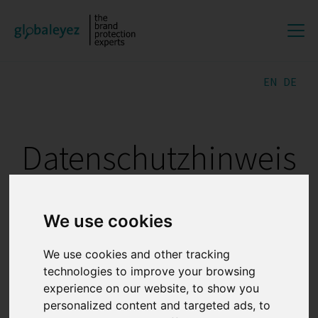
EN
DE
Datenschutzhinweis
Name und Kontaktdaten der
We use cookies
Verantwortlichen
We use cookies and other tracking
globaleyez GmbH, Kaiser-Wilhelm-Ring 11, 50672 Köln
technologies to improve your browsing
Telefon: +49 221 29 86 93 79, E-Mail: info@globaleyez.net
experience on our website, to show you
personalized content and targeted ads, to